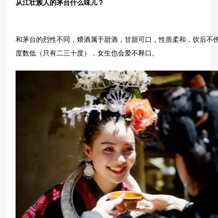
从江壮族人的茅台什么味儿？
和茅台的烈性不同，煨酒属于甜酒，甘甜可口，性质柔和，饮后不
度数低（只有二三十度），女生也会爱不释口。