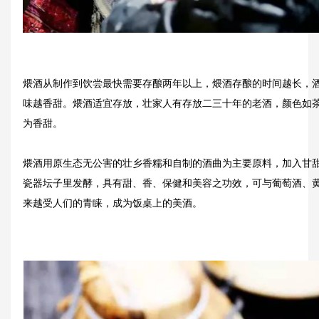
煨酒从制作到饮尝最快需要存酿两年以上，煨酒存酿的时间越长，
味越香甜。煨酒适宜存放，壮家人有存放二三十年的老酒，颜色如
为香甜。
煨酒用原生态无公害的壮乡香糯和自制的酒曲为主要原料，加入甘
瓷器坛子里发酵，具有甜、香、保健和美容之功效，可与葡萄酒、
来越受人们的青睐，成为饭桌上的美酒。