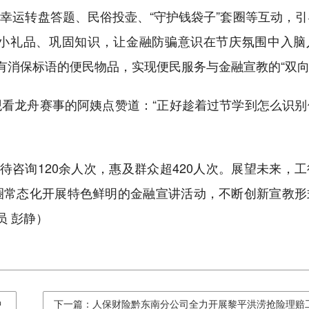
幸运转盘答题、民俗投壶、“守护钱袋子”套圈等互动，引
小礼品、巩固知识，让金融防骗意识在节庆氛围中入脑
有消保标语的便民物品，实现便民服务与金融宣教的“双向
看龙舟赛事的阿姨点赞道：“正好趁着过节学到怎么识别
待咨询120余人次，惠及群众超420人次。展望未来，
圈常态化开展特色鲜明的金融宣讲活动，不断创新宣教形
员 彭静）
中
下一篇：人保财险黔东南分公司全力开展黎平洪涝抢险理赔