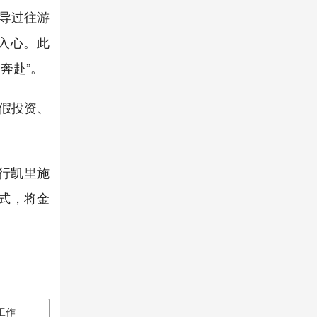
导过往游
入心。此
奔赴”。
假投资、
工行凯里施
式，将金
工作